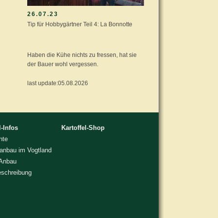
26.07.23
Tip für Hobbygärtner Teil 4: La Bonnotte
DAS LETZTE: BAUERNREGELN
Haben die Kühe nichts zu fressen, hat sie
der Bauer wohl vergessen.
last update:05.08.2026
l-Infos
Kartoffel-Shop
hte
lanbau im Vogtland
 Anbau
eschreibung