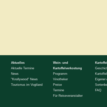
Aktuelles
Wein- und
Kartoffe
Aktuelle Termine
Kartoffelverkostung
Geschic
News
Programm
Kartoffe
"Knollywood" News
Vinotheker
Eigener
Tourismus im Vogtland
Preise
Sortenb
Termine
FAQ
Für Reiseveranstalter