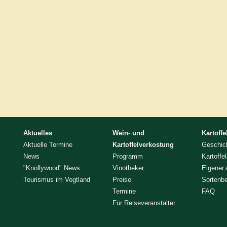
Aktuelles
Wein- und
Kartoffe
Aktuelle Termine
Kartoffelverkostung
Geschic
News
Programm
Kartoffe
"Knollywood" News
Vinotheker
Eigener
Tourismus im Vogtland
Preise
Sortenb
Termine
FAQ
Für Reiseveranstalter