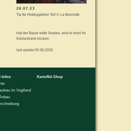
26.07.23
Tip für Hobbygärtner Teil 4: La Bonnotte
DAS LETZTE: BAUERNREGELN
Hat der Bauer kalte Socken, wird er wohl im
Kühlschrank hocken.
last update:05.08.2026
l-Infos
Kartoffel-Shop
hte
lanbau im Vogtland
 Anbau
eschreibung