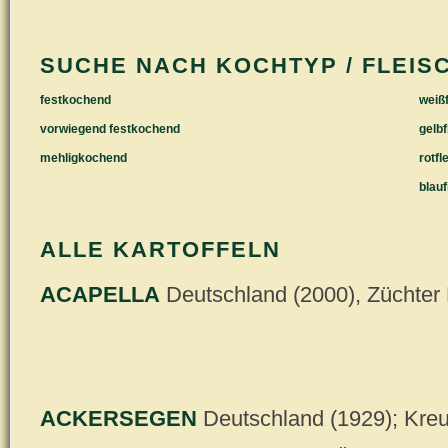
SUCHE NACH KOCHTYP / FLEIS
festkochend
weißf
vorwiegend festkochend
gelbf
mehligkochend
rotfl
blauf
ALLE KARTOFFELN
ACAPELLA
Deutschland (2000), Züchte
ACKERSEGEN
Deutschland (1929); Kre