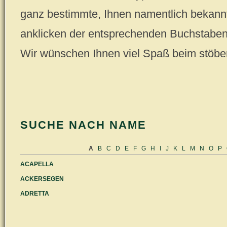
ganz bestimmte, Ihnen namentlich bekannt
anklicken der entsprechenden Buchstaben (
Wir wünschen Ihnen viel Spaß beim stöbe
SUCHE NACH NAME
A
B
C
D
E
F
G
H
I
J
K
L
M
N
O
P
ACAPELLA
ACKERSEGEN
ADRETTA