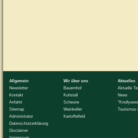
Allgemein
Wir über uns
Aktuelles
Newsletter
Bauernhof
Aktuelle T
Kontakt
Kuhstall
News
Anfahrt
Scheune
"Knollywoo
Sitemap
Weinkeller
Tourismus 
Administrator
Kartoffelfeld
Datenschutzerklärung
Disclaimer
Impressum