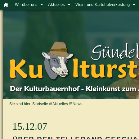
Wir über uns
Aktuelles
Wein- und Kartoffelverkostung
Sie sind hier:
Startseite
///
Aktuelles
///
News
15.12.07