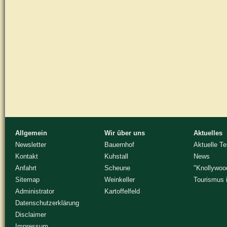
Allgemein
Wir über uns
Aktuelles
Newsletter
Bauernhof
Aktuelle T
Kontakt
Kuhstall
News
Anfahrt
Scheune
"Knollywoo
Sitemap
Weinkeller
Tourismus 
Administrator
Kartoffelfeld
Datenschutzerklärung
Disclaimer
Impressum