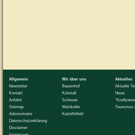
Allgemein
Wir über uns
Aktuelles
Newsletter
Bauernhof
Aktuelle T
Kontakt
Kuhstall
News
Anfahrt
Scheune
"Knollywoo
Sitemap
Weinkeller
Tourismus 
Administrator
Kartoffelfeld
Datenschutzerklärung
Disclaimer
Impressum