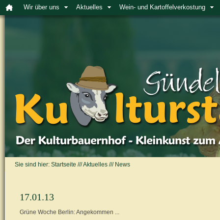
Wir über uns
Aktuelles
Wein- und Kartoffelverkostung
Sie sind hier:
Startseite
///
Aktuelles
///
News
17.01.13
Grüne Woche Berlin: Angekommen ...