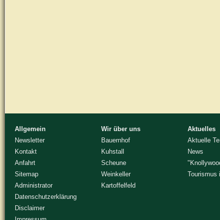
Allgemein
Wir über uns
Aktuelles
Newsletter
Bauernhof
Aktuelle T
Kontakt
Kuhstall
News
Anfahrt
Scheune
"Knollywoo
Sitemap
Weinkeller
Tourismus 
Administrator
Kartoffelfeld
Datenschutzerklärung
Disclaimer
Impressum