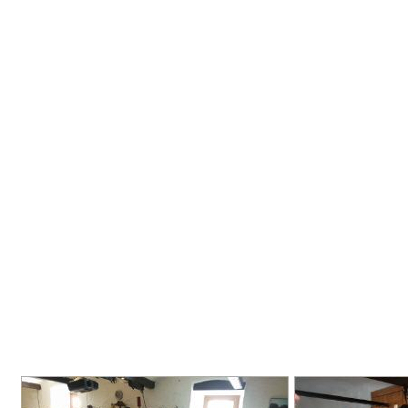
"Knollywood" News
Tourismus im Vogtland
Allgemein
Newsletter
Kontakt
Anfahrt