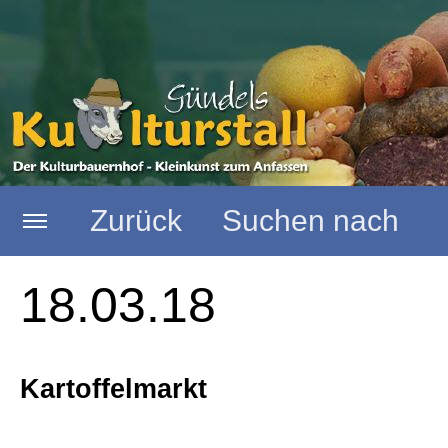
Zurück
Suchen nach
Startseite
18.03.18
Aktuelle Termine
Kartoffelmarkt
News