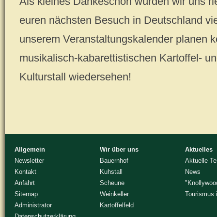
Als kleines Dankeschön würden wir uns rie
euren nächsten Besuch in Deutschland viel
unserem Veranstaltungskalender planen kö
musikalisch-kabarettistischen Kartoffel- 
Kulturstall wiedersehen!
Allgemein
Wir über uns
Aktuelles
Newsletter
Bauernhof
Aktuelle T
Kontakt
Kuhstall
News
Anfahrt
Scheune
"Knollywoo
Sitemap
Weinkeller
Tourismus 
Administrator
Kartoffelfeld
Datenschutzerklärung