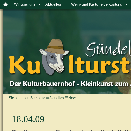
Wir über uns
Aktuelles
Wein- und Kartoffelverkostung
Sie sind hier:
Startseite
///
Aktuelles
///
News
18.04.09