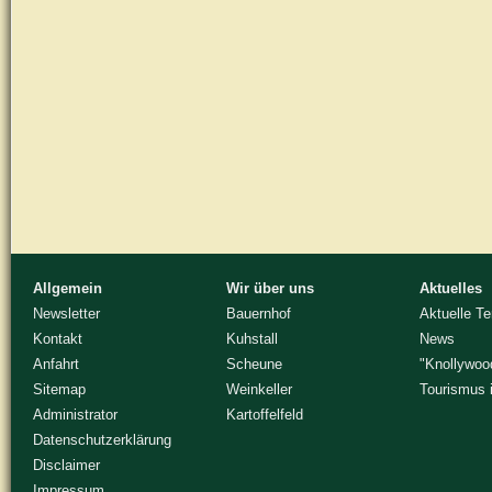
Allgemein
Wir über uns
Aktuelles
Newsletter
Bauernhof
Aktuelle T
Kontakt
Kuhstall
News
Anfahrt
Scheune
"Knollywoo
Sitemap
Weinkeller
Tourismus 
Administrator
Kartoffelfeld
Datenschutzerklärung
Disclaimer
Impressum