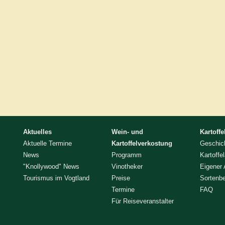
Aktuelles
Wein- und
Kartoffe
Aktuelle Termine
Kartoffelverkostung
Geschic
News
Programm
Kartoffe
"Knollywood" News
Vinotheker
Eigener
Tourismus im Vogtland
Preise
Sortenb
Termine
FAQ
Für Reiseveranstalter