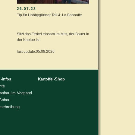
26.07.23
Tip für Hobbygärtner Teil 4: La Bonnotte
DAS LETZTE: BAUERNREGELN
Sitzt das Ferkel einsam im Mist, der Bauer in
der Kneipe ist.
last update:05.08.2026
l-Infos
Kartoffel-Shop
hte
lanbau im Vogtland
 Anbau
eschreibung