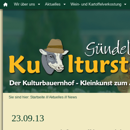
Wir über uns
Aktuelles
Wein- und Kartoffelverkostung
Sie sind hier:
Startseite
///
Aktuelles
///
News
23.09.13