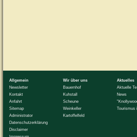
Allgemein
Wir über uns
Aktuelles
Newsletter
Bauernhof
Aktuelle T
Kontakt
Kuhstall
News
Anfahrt
Scheune
"Knollywoo
Sitemap
Weinkeller
Tourismus 
Administrator
Kartoffelfeld
Datenschutzerklärung
Disclaimer
Impressum