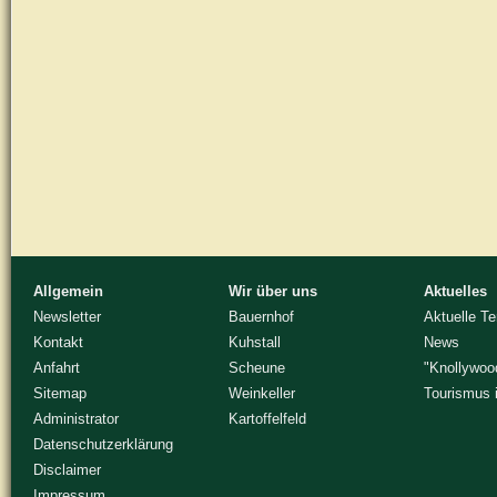
Allgemein
Wir über uns
Aktuelles
Newsletter
Bauernhof
Aktuelle T
Kontakt
Kuhstall
News
Anfahrt
Scheune
"Knollywoo
Sitemap
Weinkeller
Tourismus 
Administrator
Kartoffelfeld
Datenschutzerklärung
Disclaimer
Impressum