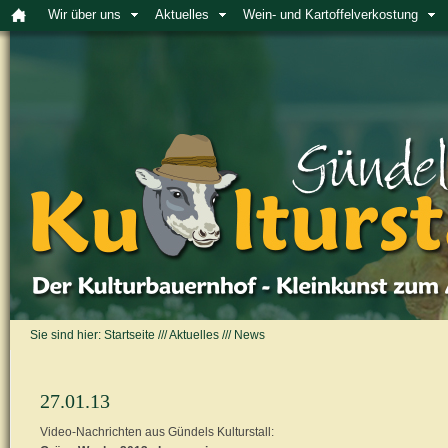
Wir über uns
Aktuelles
Wein- und Kartoffelverkostung
Sie sind hier:
Startseite
///
Aktuelles
///
News
27.01.13
Video-Nachrichten aus Gündels Kulturstall: