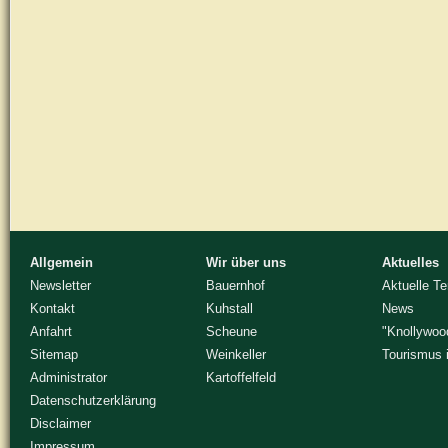
Allgemein
Wir über uns
Aktuelles
Newsletter
Bauernhof
Aktuelle T
Kontakt
Kuhstall
News
Anfahrt
Scheune
"Knollywoo
Sitemap
Weinkeller
Tourismus 
Administrator
Kartoffelfeld
Datenschutzerklärung
Disclaimer
Impressum