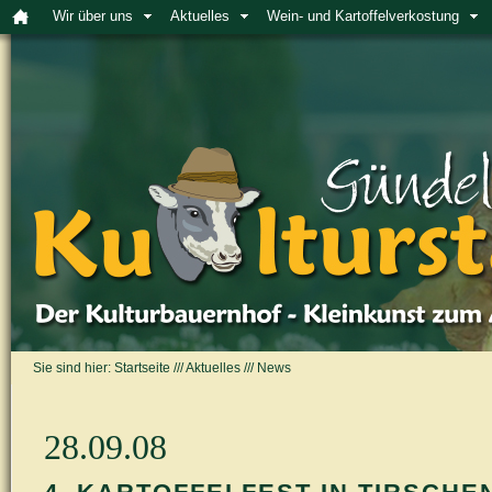
Wir über uns
Aktuelles
Wein- und Kartoffelverkostung
Sie sind hier:
Startseite
///
Aktuelles
///
News
28.09.08