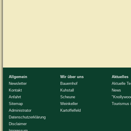
Allgemein
Wir über uns
Aktuelles
Newsletter
Bauernhof
Aktuelle T
Kontakt
Kuhstall
News
Anfahrt
Scheune
"Knollywoo
Sitemap
Weinkeller
Tourismus 
Administrator
Kartoffelfeld
Datenschutzerklärung
Disclaimer
Impressum