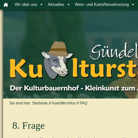
Wir über uns
Aktuelles
Wein- und Kartoffelverkostung
Sie sind hier:
Startseite
///
Kartoffel-Infos
///
FAQ
8. Frage