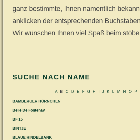
ganz bestimmte, Ihnen namentlich bekannt
anklicken der entsprechenden Buchstaben (
Wir wünschen Ihnen viel Spaß beim stöbe
SUCHE NACH NAME
A
B
C
D
E
F
G
H
I
J
K
L
M
N
O
P
BAMBERGER HÖRNCHEN
Belle De Fontenay
BF 15
BINTJE
BLAUE HINDELBANK