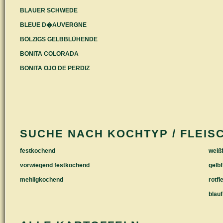
BLAUER SCHWEDE
BLEUE D�AUVERGNE
BÖLZIGS GELBBLÜHENDE
BONITA COLORADA
BONITA OJO DE PERDIZ
SUCHE NACH KOCHTYP / FLEIS
festkochend
weißf
vorwiegend festkochend
gelbf
mehligkochend
rotfl
blauf