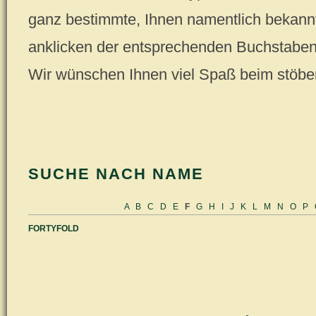
ganz bestimmte, Ihnen namentlich bekannt
anklicken der entsprechenden Buchstaben (
Wir wünschen Ihnen viel Spaß beim stöbe
SUCHE NACH NAME
A
B
C
D
E
F
G
H
I
J
K
L
M
N
O
P
FORTYFOLD