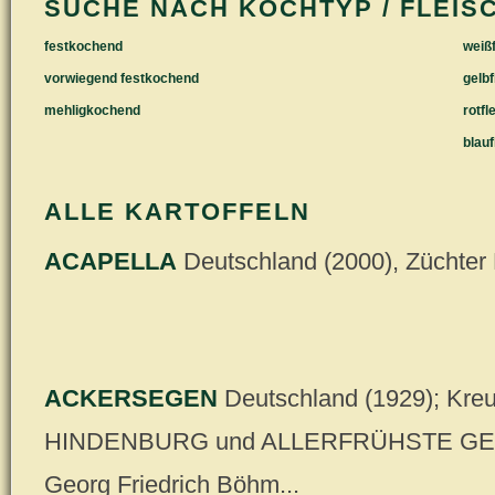
SUCHE NACH KOCHTYP / FLEIS
festkochend
weißf
vorwiegend festkochend
gelbf
mehligkochend
rotfl
blauf
ALLE KARTOFFELN
ACAPELLA
Deutschland (2000), Züchte
ACKERSEGEN
Deutschland (1929); Kre
HINDENBURG und ALLERFRÜHSTE GELB
Georg Friedrich Böhm...