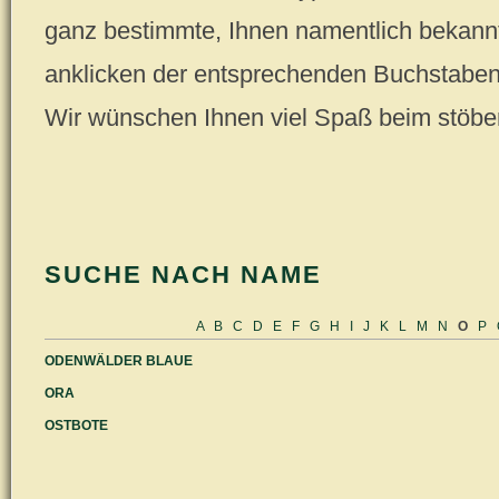
ganz bestimmte, Ihnen namentlich bekannt
anklicken der entsprechenden Buchstaben (
Wir wünschen Ihnen viel Spaß beim stöbe
SUCHE NACH NAME
A
B
C
D
E
F
G
H
I
J
K
L
M
N
O
P
ODENWÄLDER BLAUE
ORA
OSTBOTE