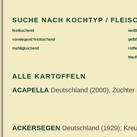
SUCHE NACH KOCHTYP / FLEIS
festkochend
weißf
vorwiegend festkochend
gelbf
mehligkochend
rotfl
blauf
ALLE KARTOFFELN
ACAPELLA
Deutschland (2000), Züchte
ACKERSEGEN
Deutschland (1929); Kre