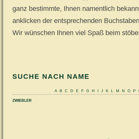
ganz bestimmte, Ihnen namentlich bekannt
anklicken der entsprechenden Buchstaben (
Wir wünschen Ihnen viel Spaß beim stöbe
SUCHE NACH NAME
A
B
C
D
E
F
G
H
I
J
K
L
M
N
O
P
ZWIEBLER