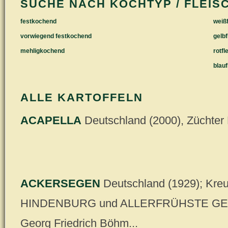
SUCHE NACH KOCHTYP / FLEIS
festkochend
weißf
vorwiegend festkochend
gelbf
mehligkochend
rotfl
blauf
ALLE KARTOFFELN
ACAPELLA
Deutschland (2000), Züchte
ACKERSEGEN
Deutschland (1929); Kre
HINDENBURG und ALLERFRÜHSTE GELB
Georg Friedrich Böhm...